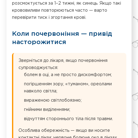
розсмоктується за 1–2 тижні, як синець. Якщо такі
крововиливи повторюються часто — варто
перевірити тиск і згортання крові.
Коли почервоніння — привід
насторожитися
Зверніться до лікаря, якщо почервоніння
супроводжується:
болем в оці, а не просто дискомфортом;
погіршенням зору, «туманом», ореолами
навколо світла;
вираженою світлобоязню;
гнійними виділеннями;
відчуттям стороннього тіла після травми.
Особлива обережність — якщо ви носите
контактні лінзи: червоне болюче око в лінзах