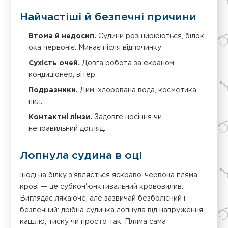
Найчастіші й безпечні причини
Втома й недосип.
Судини розширюються, білок
ока червоніє. Минає після відпочинку.
Сухість очей.
Довга робота за екраном,
кондиціонер, вітер.
Подразники.
Дим, хлорована вода, косметика,
пил.
Контактні лінзи.
Задовге носіння чи
неправильний догляд.
Лопнула судина в оці
Іноді на білку з'являється яскраво-червона пляма
крові — це субкон'юнктивальний крововилив.
Виглядає лякаюче, але зазвичай безболісний і
безпечний: дрібна судинка лопнула від напруження,
кашлю, тиску чи просто так. Пляма сама