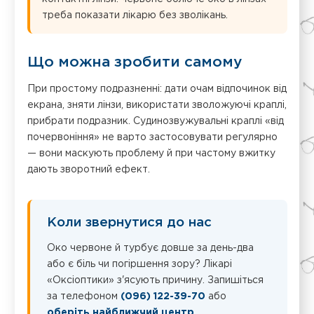
треба показати лікарю без зволікань.
Що можна зробити самому
При простому подразненні: дати очам відпочинок від
екрана, зняти лінзи, використати зволожуючі краплі,
прибрати подразник. Судинозвужувальні краплі «від
почервоніння» не варто застосовувати регулярно
— вони маскують проблему й при частому вжитку
дають зворотний ефект.
Коли звернутися до нас
Око червоне й турбує довше за день-два
або є біль чи погіршення зору? Лікарі
«Оксіоптики» з'ясують причину. Запишіться
за телефоном
(096) 122-39-70
або
оберіть найближчий центр
.