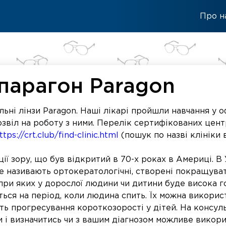
Про н
и парагон Paragon
льні лінзи Paragon. Наші лікарі пройшли навчання у
дозвіл на роботу з ними. Перелік сертифікованих центр
ttps://crt.club/find-clinic.html
(пошук по назві клініки в
ії зору, що був відкритий в 70-х роках в Америці. В 
 ще називають ортокератологічні, створені покращуват
 при яких у дорослої людини чи дитини буде висока г
ься на період, коли людина спить. Їх можна використ
ь прогресування короткозорості у дітей. На консульт
зи і визначитись чи з вашим діагнозом можливе викор