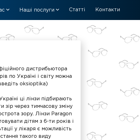
Статті
Контакти
ас
Наші послуги
 офіційного дистрибьютора
ів по Україні і світу можна
ведіть oksioptika)
Україні ці лінзи підбирають
и зір через тимчасову зміну
острота зору. Лінзи Paragon
овувати дітям з 6-ти років і
ації у лікаря є можливість
истання такого виду