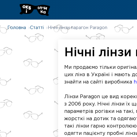
Головна
Статті
Нічні лінзи парагон Paragon
Нічні лінз
Ми продаємо тільки оригіна
цих лінз в Україні і мають 
знайти на сайті виробника
h
Лінзи Paragon це вид корекц
з 2006 року. Нічні лінзи їх
параметрів рогівки на такі,
жорсткі на дотик та одягают
такі лінзи гарно контролюют
одягти пацієнту пробні лін