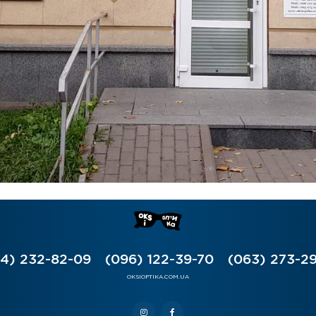
4) 232-82-09
(096) 122-39-70
(063) 273-2
OKSIOPTIKA.COM.UA