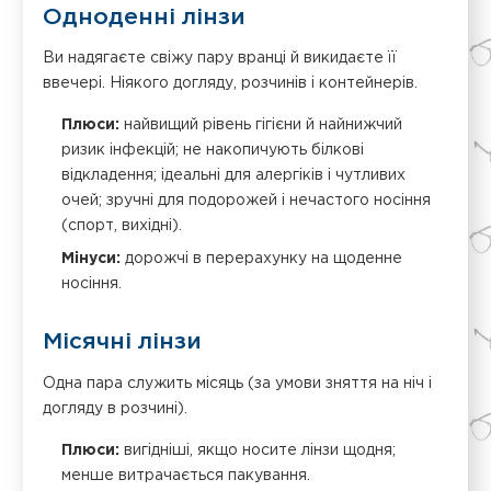
Одноденні лінзи
Ви надягаєте свіжу пару вранці й викидаєте її
ввечері. Ніякого догляду, розчинів і контейнерів.
Плюси:
найвищий рівень гігієни й найнижчий
ризик інфекцій; не накопичують білкові
відкладення; ідеальні для алергіків і чутливих
очей; зручні для подорожей і нечастого носіння
(спорт, вихідні).
Мінуси:
дорожчі в перерахунку на щоденне
носіння.
Місячні лінзи
Одна пара служить місяць (за умови зняття на ніч і
догляду в розчині).
Плюси:
вигідніші, якщо носите лінзи щодня;
менше витрачається пакування.