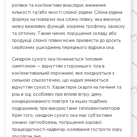
рогівки та кон'юнктиви внаслідок зниження
кількості та/або якості слізної рідини. Слізна рідина
формує на поверхні ока слізну плівку, яка виконує
низку важливих функцій, зокрема трофічну, захисну
та оптичну. Таким чином, порушення складу або
продукції слізної плівки може призвести до досить
серйозних ушкоджень переднього відрізка ока.
Синдром сухого ока починається типовим
симптомом — відчуттям стороннього тіла в
кон'юнктивальній порожнині, яке поєднується з
сильною сльозотечею, що надалі змінюється
відчуттям сухості. Характерні скарги на печіння та
різь в оці, особливо при впливі вітру, диму,
кондиціонованого повітря та інших подібних
подразників, при використанні тепловентиляторів.
Крім того, синдром сухого ока має суб'єктивні
ознаки: світлобоязнь, погіршення зорової
працездатності надвечір, коливання гостроти зору
протягом дня.