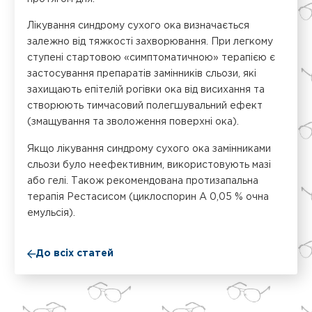
Лікування синдрому сухого ока визначається
залежно від тяжкості захворювання. При легкому
ступені стартовою «симптоматичною» терапією є
застосування препаратів замінників сльози, які
захищають епітелій рогівки ока від висихання та
створюють тимчасовий полегшувальний ефект
(змащування та зволоження поверхні ока).
Якщо лікування синдрому сухого ока замінниками
сльози було неефективним, використовують мазі
або гелі. Також рекомендована протизапальна
терапія Рестасисом (циклоспорин А 0,05 % очна
емульсія).
До всіх статей