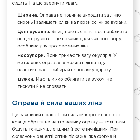
сидить. На що звернути увагу:
Ширина.
Оправа не повинна виходити за лінію
скронь і залишати сліди на переніссі чи за вухами.
Центрування.
Зіниці мають опинятися приблизно
по центру лінз — це важливо для якісного зору,
особливо для прогресивних лінз.
Носоупори.
Вони тримають вагу окулярів. У
металевих оправах їх можна підігнати, у
пластикових — вибирайте посадку одразу.
Дужки.
Мають м'яко облягати за вухом, не
тиснути й не сповзати.
Оправа й сила ваших лінз
Це важливий нюанс. При сильній короткозорості
краще обрати не надто велику оправу — тоді лінзи
будуть тоншими, легшими й естетичнішими. При
складному рецепті оптик підкаже, яка форма й